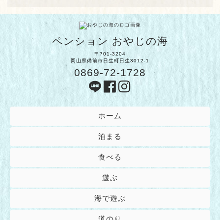
ペンション おやじの海
〒701-3204
岡山県備前市日生町日生3012-1
0869-72-1728
ホーム
泊まる
食べる
遊ぶ
海で遊ぶ
道のり