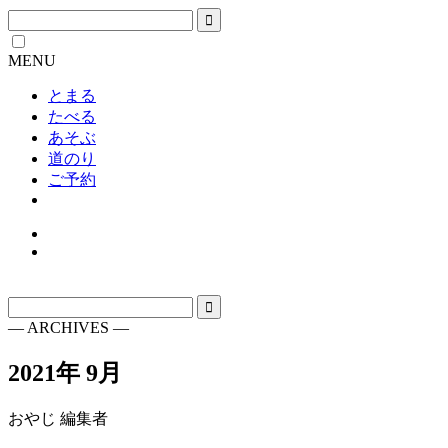
MENU
とまる
たべる
あそぶ
道のり
ご予約
― ARCHIVES ―
2021年 9月
おやじ 編集者